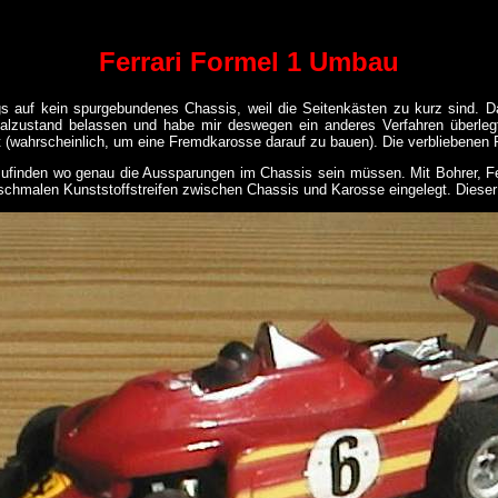
Ferrari Formel 1 Umbau
gs auf kein spurgebundenes Chassis, weil die Seitenkästen zu kurz sind. Da
nalzustand belassen und habe mir deswegen ein anderes Verfahren überlegt
t (wahrscheinlich, um eine Fremdkarosse darauf zu bauen). Die verbliebenen R
zufinden wo genau die Aussparungen im Chassis sein müssen. Mit Bohrer, F
hmalen Kunststoffstreifen zwischen Chassis und Karosse eingelegt. Dieser he