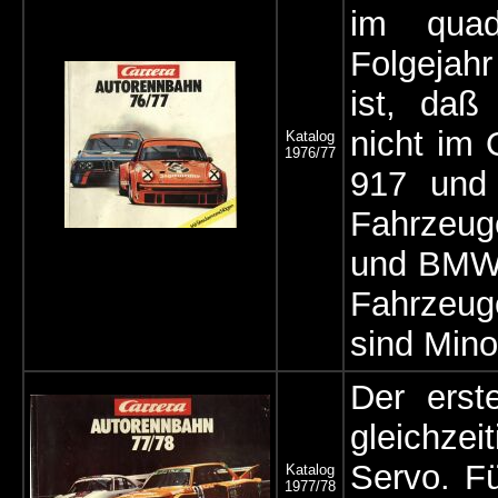
im quad
Folgejahr
ist, daß
nicht im 
Katalog
1976/77
917 und 
Fahrzeug
und BMW 
Fahrzeug
sind Mino
Der erst
gleichzei
Servo. F
Katalog
1977/78