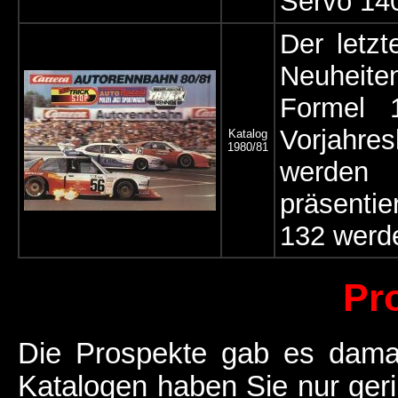
Servo 140
Der letz
Neuheit
Formel 
Vorjahre
Katalog
1980/81
werden 
präsenti
132 werde
Pr
Die Prospekte gab es damal
Katalogen haben Sie nur ger