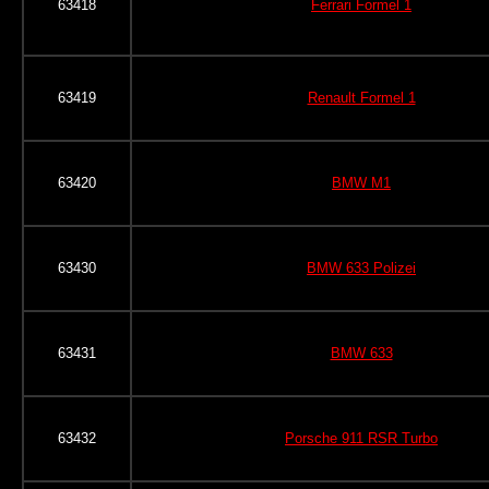
63418
Ferrari Formel 1
63419
Renault Formel 1
63420
BMW M1
63430
BMW 633 Polizei
63431
BMW 633
63432
Porsche 911 RSR Turbo