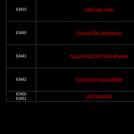
63433
Ford Capri Turbo
63440
Porsche 936 Jägermeister
63441
Porsche 911 RSR Turbo Wrangler
63442
Porsche 928 Europa-Möbel
63450
LKW Kenworth
63451