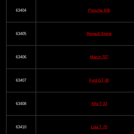
63404
Porsche 936
63405
Renault Alpine
63406
March 707
63407
Ford GT 40
63408
Alfa T 33
63410
Lola T 70